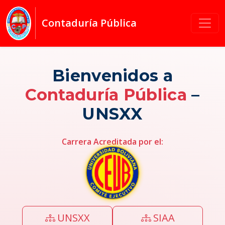
Contaduría Pública
Bienvenidos a
Contaduría Pública
–
UNSXX
Carrera Acreditada por el:
UNSXX
SIAA