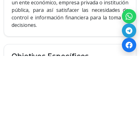
un ente económico, empresa privada o institución
pública, para así satisfacer las necesidades de
control e información financiera para la toma de
decisiones.
Objetivos Específicos
El Contador Público de la Universidad Nacional
Siglo XX, es un profesional altamente capacitado
en las funciones de contabilidad, finanzas y
auditoría, conocimientos que le permiten emitir
una opinión confiable sobre la razonabilidad de
los estados financieros, a través de métodos y
procedimientos modernos, con la finalidad de
lograr la eficiencia, eficacia y economicidad en la
gestión empresarial y pública. Además está
capacitado para desenvolverse en áreas